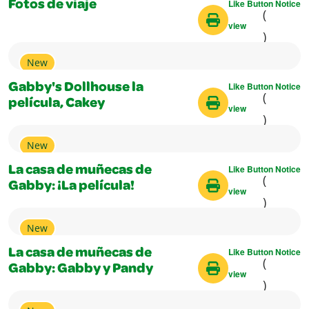
Like Button Notice
Fotos de viaje
(
view
)
New
Like Button Notice
Gabby's Dollhouse la
(
película, Cakey
view
)
New
Like Button Notice
La casa de muñecas de
(
Gabby: ¡La película!
view
)
New
Like Button Notice
La casa de muñecas de
(
Gabby: Gabby y Pandy
view
)