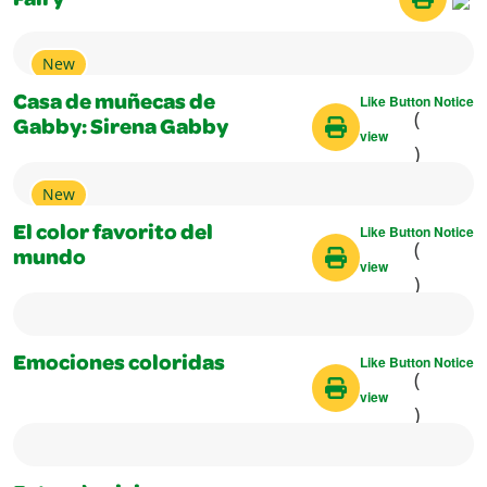
Fairy
New
Like Button Notice
Casa de muñecas de
(
Gabby: Sirena Gabby
view
)
New
Like Button Notice
El color favorito del
(
mundo
view
)
Like Button Notice
Emociones coloridas
(
view
)